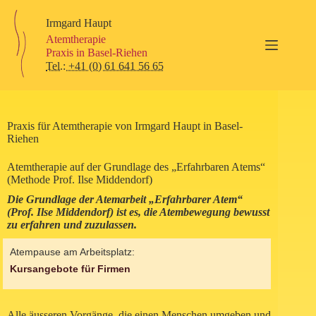
Zum
Inhalt
Irmgard Haupt
springen
Atemtherapie
Praxis in Basel-Riehen
Tel.: +41 (0) 61 641 56 65
Praxis für Atemtherapie von Irmgard Haupt in Basel-
Riehen
Atemtherapie auf der Grundlage des „Erfahrbaren Atems“
(Methode Prof. Ilse Middendorf)
Die Grundlage der Atemarbeit „Erfahrbarer Atem“
(Prof. Ilse Middendorf) ist es, die Atembewegung bewusst
zu erfahren und zuzulassen.
Atempause am Arbeitsplatz:
Kursangebote für Firmen
Alle äusseren Vorgänge, die einen Menschen umgeben und